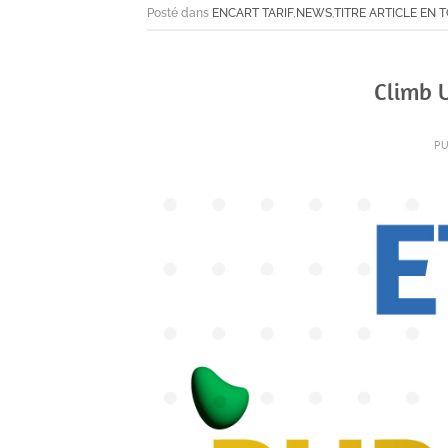
Posté dans
ENCART TARIF
,
NEWS
,
TITRE ARTICLE EN 
Climb U
PU