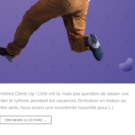
entrées Climb Up ! L’été est là, mais pas question de laisser vos
der le rythme pendant les vacances, t’entraîner en indoor ou
re amis, nous avons une excellente nouvelle pour […]
CONTINUER LA LECTURE
→