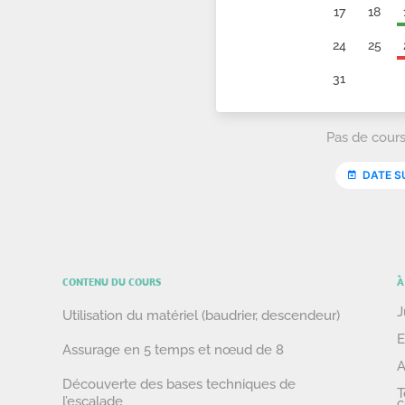
CONTENU DU COURS
À
J
Utilisation du matériel (baudrier, descendeur)
E
Assurage en 5 temps et nœud de 8
A
Découverte des bases techniques de
T
l’escalade
c