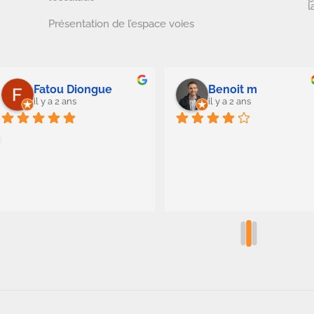
l
Présentation de l’espace voies
Fatou Diongue
Benoit m
il y a 2 ans
il y a 2 ans