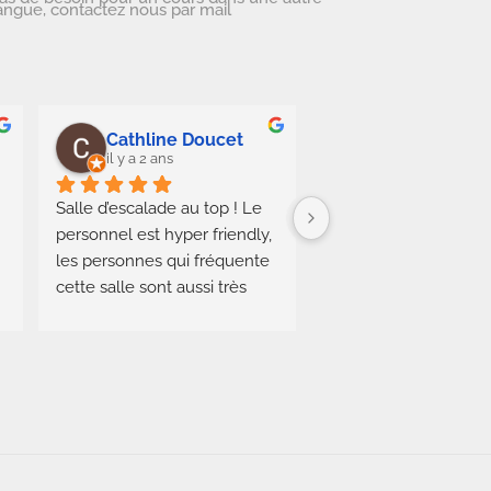
angue, contactez nous par mail
Cathline Doucet
il y a 2 ans
il y a 2 ans
Salle d’escalade au top ! Le 
Très belle salle d'esca
personnel est hyper friendly, 
du choix niveau grim
les personnes qui fréquente 
ça soit en voie ou en b
cette salle sont aussi très 
plafonds pour les voie
respectueuses c’est un plaisir 
quelques auto enroule
d’y aller. Il y en a pour tous 
des voies tout niveau 
les niveaux que ce soit en 
au 8b ou +Si vous vou
bloc ou en voies. Les 
passer l'après midi ou 
vestiaires et toilettes sont 
soirée la bas foncez y !
propres. La seule difficulté 
de quoi boire et mang
est pour se garer sur le 
espace Kids. Sauna, 