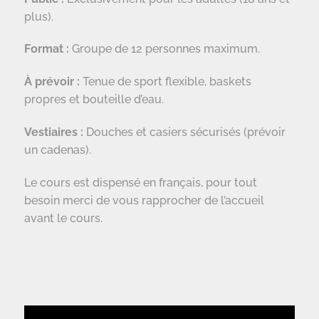
plus).
Format :
Groupe de 12 personnes maximum.
À prévoir :
Tenue de sport flexible, baskets
propres et bouteille d’eau.
Vestiaires :
Douches et casiers sécurisés (prévoir
un cadenas).
Le cours est dispensé en français, pour tout
besoin merci de vous rapprocher de l’accueil
avant le cours.