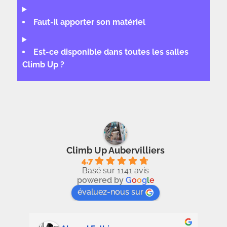
Faut-il apporter son matériel
Est-ce disponible dans toutes les salles
Climb Up ?
Climb Up Aubervilliers
4.7
Basé sur 1141 avis
powered by
G
o
o
g
l
e
évaluez-nous sur