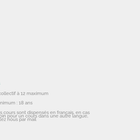
R
collectif à 12 maximum
nimum : 18 ans
s cours sont dispensés en français, en cas
oin pour un cours dans une autre langue,
tez nous par mail