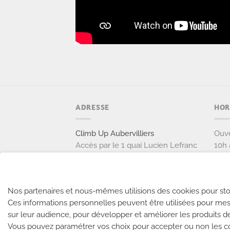
ADRESSE
HOR
Climb Up Aubervilliers
Ouve
Accès par le 1 quai Lucien Lefranc
10h 
111 avenue Victor Hugo
Ouve
93300 AUBERVILLIERS
9h à
Tél: 01 77 37 37 87
Nos partenaires et nous-mêmes utilisions des cookies pour sto
Ces informations personnelles peuvent être utilisées pour mes
NOUS CONTACTER
sur leur audience, pour développer et améliorer les produits d
Vous pouvez paramétrer vos choix pour accepter ou non les coo