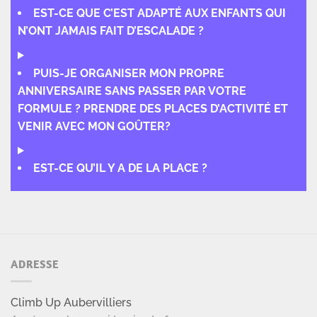
EST-CE QUE C’EST ADAPTÉ AUX ENFANTS QUI
N’ONT JAMAIS FAIT D’ESCALADE ?
PUIS-JE ORGANISER MON PROPRE
ANNIVERSAIRE SANS PASSER PAR VOTRE
FORMULE ? PRENDRE DES PLACES D’ACTIVITÉ ET
VENIR AVEC MON GOÛTER?
EST-CE QU’IL Y A DE LA PLACE ?
ADRESSE
Climb Up Aubervilliers