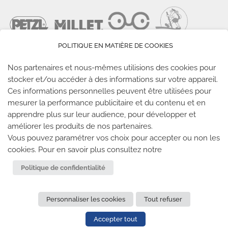
POLITIQUE EN MATIÈRE DE COOKIES
Nos partenaires et nous-mêmes utilisions des cookies pour
stocker et/ou accéder à des informations sur votre appareil.
Ces informations personnelles peuvent être utilisées pour
LES SALLES CLIMB UP
mesurer la performance publicitaire et du contenu et en
apprendre plus sur leur audience, pour développer et
améliorer les produits de nos partenaires.
Climb Up vous accueille dans ses salles, partout en
Vous pouvez paramétrer vos choix pour accepter ou non les
France
cookies. Pour en savoir plus consultez notre
TROUVE TA SALLE
Politique de confidentialité
Personnaliser les cookies
Tout refuser
REJOIGNEZ-NOUS
-
CLIMB UP INVESTISSEMENTS
-
MENTIONS LÉGALES
-
CONFIDENTIALITÉ
- © 2020 TOUS
Accepter tout