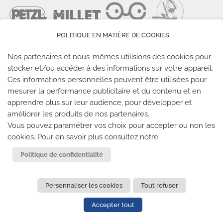
POLITIQUE EN MATIÈRE DE COOKIES
Nos partenaires et nous-mêmes utilisions des cookies pour
stocker et/ou accéder à des informations sur votre appareil.
Ces informations personnelles peuvent être utilisées pour
LES SALLES CLIMB UP
mesurer la performance publicitaire et du contenu et en
apprendre plus sur leur audience, pour développer et
améliorer les produits de nos partenaires.
Climb Up vous accueille dans ses salles, partout en
Vous pouvez paramétrer vos choix pour accepter ou non les
France
cookies. Pour en savoir plus consultez notre
TROUVE TA SALLE
Politique de confidentialité
Personnaliser les cookies
Tout refuser
REJOIGNEZ-NOUS
-
CLIMB UP INVESTISSEMENTS
-
MENTIONS LÉGALES
-
CONFIDENTIALITÉ
- © 2020 TOUS
Accepter tout
DROITS RÉSERVÉS