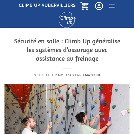
Passer
CLIMB UP AUBERVILLIERS
au
contenu
Sécurité en salle : Climb Up généralise
les systèmes d’assurage avec
assistance au freinage
PUBLIÉ LE
2 MARS 2026
PAR
AMANDINE