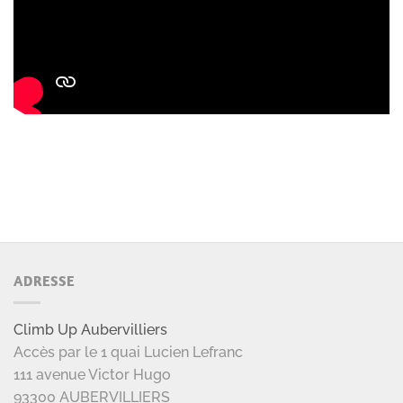
ADRESSE
Climb Up Aubervilliers
Accès par le 1 quai Lucien Lefranc
111 avenue Victor Hugo
93300 AUBERVILLIERS