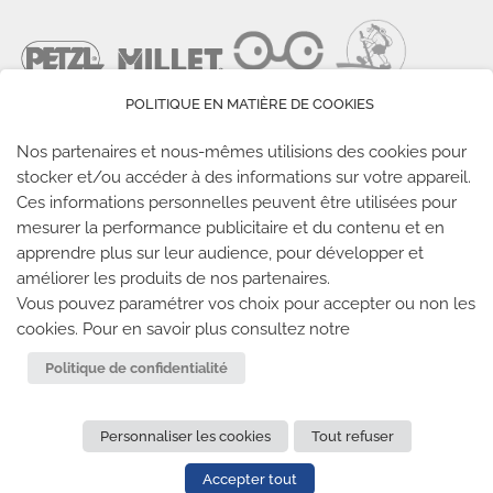
POLITIQUE EN MATIÈRE DE COOKIES
Nos partenaires et nous-mêmes utilisions des cookies pour
stocker et/ou accéder à des informations sur votre appareil.
Ces informations personnelles peuvent être utilisées pour
LES SALLES CLIMB UP
mesurer la performance publicitaire et du contenu et en
apprendre plus sur leur audience, pour développer et
améliorer les produits de nos partenaires.
Climb Up vous accueille dans ses salles, partout en
Vous pouvez paramétrer vos choix pour accepter ou non les
France
cookies. Pour en savoir plus consultez notre
TROUVE TA SALLE
Politique de confidentialité
Personnaliser les cookies
Tout refuser
REJOIGNEZ-NOUS
-
CLIMB UP INVESTISSEMENTS
-
MENTIONS LÉGALES
-
CONFIDENTIALITÉ
- © 2020 TOUS
Accepter tout