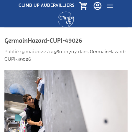
Passer
CLIMB UP AUBERVILLIERS
au
contenu
GermainHazard-CUPI-49026
Publié
19 mai 2022
à
2560 × 1707
dans
GermainHazard-
CUPI-49026