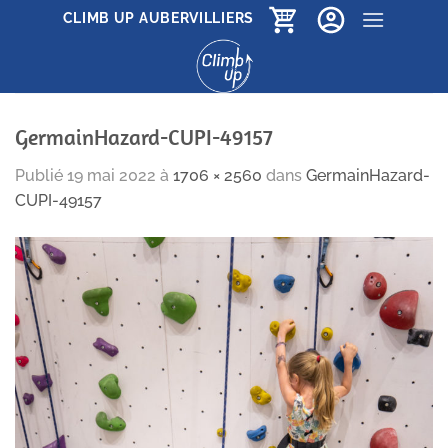
Passer
CLIMB UP AUBERVILLIERS
au
contenu
GermainHazard-CUPI-49157
Publié
19 mai 2022
à
1706 × 2560
dans
GermainHazard-
CUPI-49157