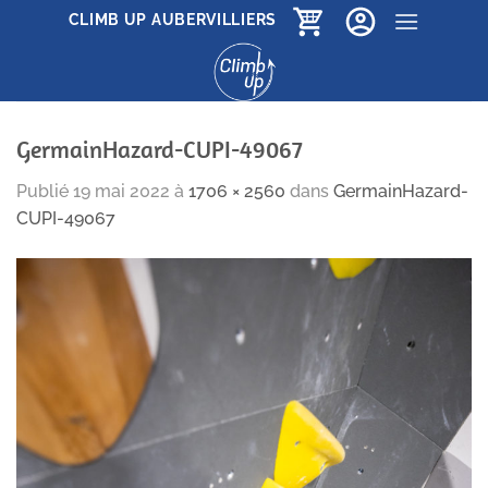
Passer
CLIMB UP AUBERVILLIERS
au
contenu
GermainHazard-CUPI-49067
Publié
19 mai 2022
à
1706 × 2560
dans
GermainHazard-
CUPI-49067