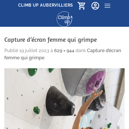
Passer
CLIMB UP AUBERVILLIERS
au
contenu
Capture d’écran femme qui grimpe
Publié
19 juillet 2023
à
629 × 944
dans
Capture d’écran
femme qui grimpe