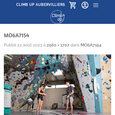
Passer
CLIMB UP AUBERVILLIERS
au
contenu
MO6A7154
Publié
22 août 2023
à
2560 × 1707
dans
MO6A7154