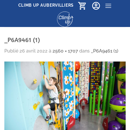
Passer
CLIMB UP AUBERVILLIERS
au
contenu
_P6A9461 (1)
Publié
26 avril 2022
à
2560 × 1707
dans
_P6A9461 (1)