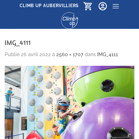
Passer
CLIMB UP AUBERVILLIERS
au
contenu
IMG_4111
Publié
26 avril 2022
à
2560 × 1707
dans
IMG_4111