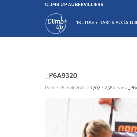
Passer
CLIMB UP AUBERVILLIERS
au
contenu
1RE FOIS ?
TARIFS ACCÈS LIB
_P6A9320
Publié
26 avril 2022
à
1707 × 2560
dans
_P6