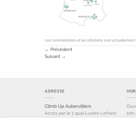
Les commentaires et les rétroliens sont actuellement 
←
Précédent
Suivant
→
ADRESSE
HOR
Climb Up Aubervilliers
Ouve
Accès par le 1 quai Lucien Lefranc
10h 
111 avenue Victor Hugo
Ouve
93300 AUBERVILLIERS
9h à
Tél: 01 77 37 37 87