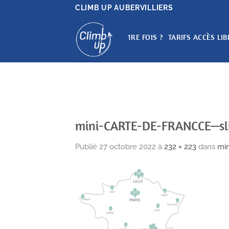
Passer
CLIMB UP AUBERVILLIERS
au
contenu
1RE FOIS ?
TARIFS ACCÈS LIB
mini-CARTE-DE-FRANCCE—sl
Publié
27 octobre 2022
à
232 × 223
dans
mi