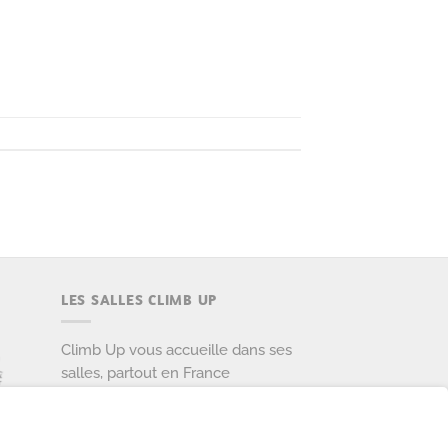
LES SALLES CLIMB UP
Climb Up vous accueille dans ses
salles, partout en France
TROUVE TA SALLE