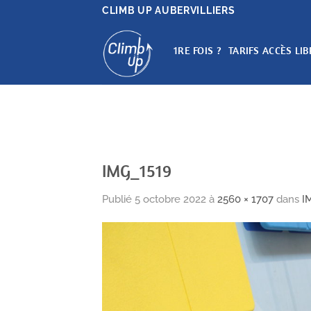
Passer
CLIMB UP AUBERVILLIERS
au
contenu
1RE FOIS ?
TARIFS ACCÈS LIB
IMG_1519
Publié
5 octobre 2022
à
2560 × 1707
dans
I