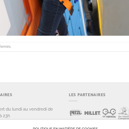
fermés.
AIRES
LES PARTENAIRES
rt du lundi au vendredi de
à 23h
rt le samedi et dimanche de
POLITIQUE EN MATIÈRE DE COOKIES
 22h