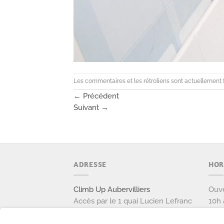
Les commentaires et les rétroliens sont actuellement 
←
Précédent
Suivant
→
ADRESSE
HOR
Climb Up Aubervilliers
Ouve
Accès par le 1 quai Lucien Lefranc
10h 
111 avenue Victor Hugo
Ouve
93300 AUBERVILLIERS
9h à