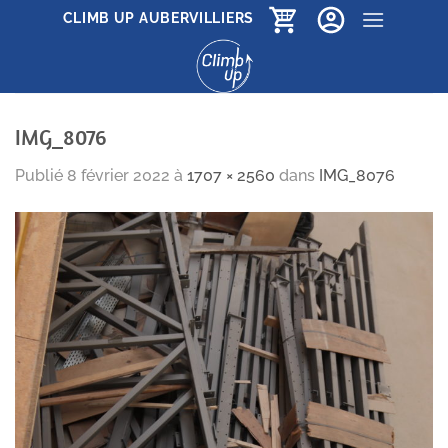
Passer
CLIMB UP AUBERVILLIERS
au
contenu
IMG_8076
Publié
8 février 2022
à
1707 × 2560
dans
IMG_8076