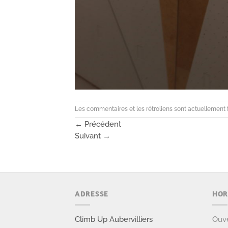
Les commentaires et les rétroliens sont actuellement 
←
Précédent
Suivant
→
ADRESSE
HOR
Climb Up Aubervilliers
Ouve