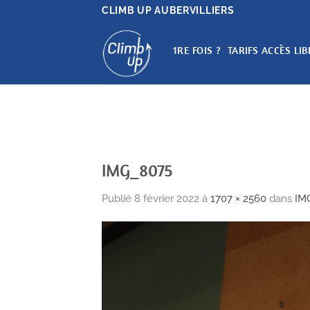
Passer
CLIMB UP AUBERVILLIERS
au
contenu
1RE FOIS ?
TARIFS ACCÈS LIB
IMG_8075
Publié
8 février 2022
à
1707 × 2560
dans
IM