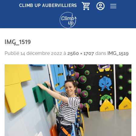
Passer
CLIMB UP AUBERVILLIERS
au
contenu
IMG_1519
Publié
14 décembre 2022
à
2560 × 1707
dans
IMG_1519