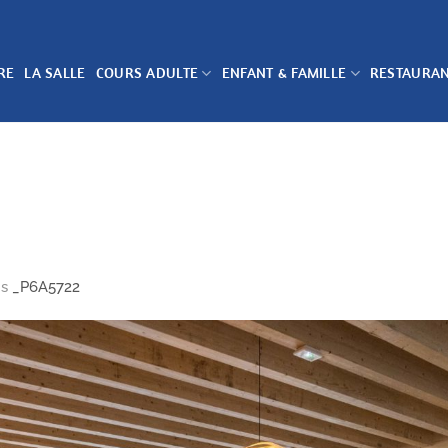
RE
LA SALLE
COURS ADULTE
ENFANT & FAMILLE
RESTAURA
ns
_P6A5722