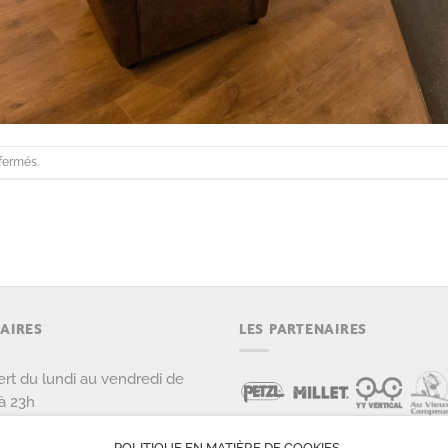
fermés.
AIRES
LES PARTENAIRES
rt du lundi au vendredi de
à 23h
rt le samedi et dimanche de
POLITIQUE EN MATIÈRE DE COOKIES
 22h