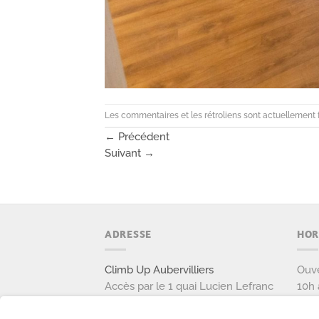
Les commentaires et les rétroliens sont actuellement 
←
Précédent
Suivant
→
ADRESSE
HOR
Climb Up Aubervilliers
Ouve
Accès par le 1 quai Lucien Lefranc
10h 
111 avenue Victor Hugo
Ouve
93300 AUBERVILLIERS
9h à