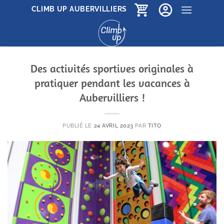
Passer
CLIMB UP AUBERVILLIERS
au
contenu
Des activités sportives originales à
pratiquer pendant les vacances à
Aubervilliers !
PUBLIÉ LE
24 AVRIL 2023
PAR
TITO