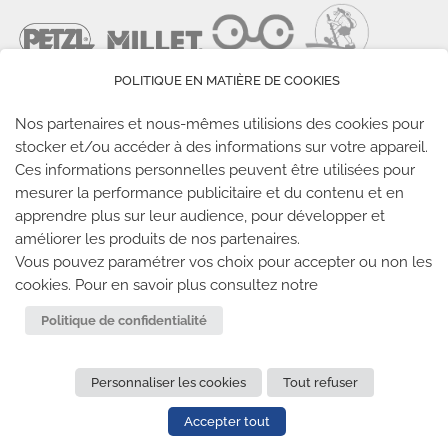
POLITIQUE EN MATIÈRE DE COOKIES
Nos partenaires et nous-mêmes utilisions des cookies pour
stocker et/ou accéder à des informations sur votre appareil.
Ces informations personnelles peuvent être utilisées pour
LES SALLES CLIMB UP
mesurer la performance publicitaire et du contenu et en
apprendre plus sur leur audience, pour développer et
améliorer les produits de nos partenaires.
Climb Up vous accueille dans ses salles, partout en
Vous pouvez paramétrer vos choix pour accepter ou non les
France
cookies. Pour en savoir plus consultez notre
TROUVE TA SALLE
Politique de confidentialité
Personnaliser les cookies
Tout refuser
REJOIGNEZ-NOUS
-
CLIMB UP INVESTISSEMENTS
-
MENTIONS LÉGALES
-
CONFIDENTIALITÉ
- © 2020 TOUS
Accepter tout
DROITS RÉSERVÉS