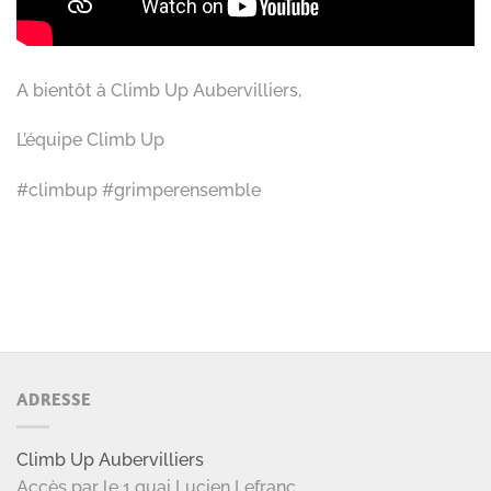
A bientôt à Climb Up Aubervilliers,
L’équipe Climb Up
#climbup #grimperensemble
ADRESSE
Climb Up Aubervilliers
Accès par le 1 quai Lucien Lefranc