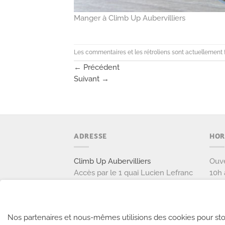
Manger à Climb Up Aubervilliers
Les commentaires et les rétroliens sont actuellement 
←
Précédent
Suivant
→
ADRESSE
HOR
Climb Up Aubervilliers
Ouve
Accès par le 1 quai Lucien Lefranc
10h 
111 avenue Victor Hugo
Ouve
93300 AUBERVILLIERS
9h à
Tél: 01 77 37 37 87
Nos partenaires et nous-mêmes utilisions des cookies pour sto