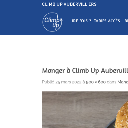
Passer
CLIMB UP AUBERVILLIERS
au
contenu
1RE FOIS ?
TARIFS ACCÈS LIB
Manger à Climb Up Aubervill
Publié
25 mars 2022
à
900 × 600
dans
Mange