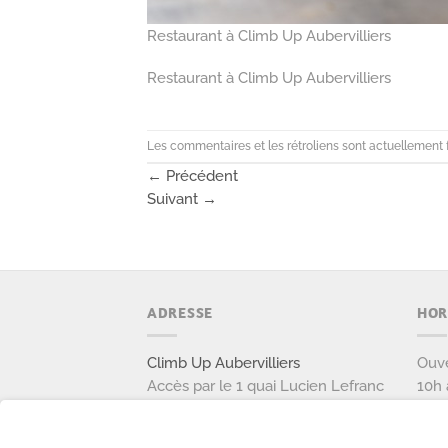
Restaurant à Climb Up Aubervilliers
Restaurant à Climb Up Aubervilliers
Les commentaires et les rétroliens sont actuellement 
←
Précédent
Suivant
→
ADRESSE
HOR
Climb Up Aubervilliers
Ouve
Accès par le 1 quai Lucien Lefranc
10h 
111 avenue Victor Hugo
Ouve
93300 AUBERVILLIERS
9h à