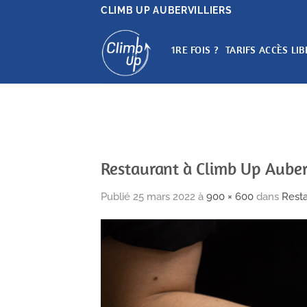
Passer
CLIMB UP AUBERVILLIERS
au
contenu
1RE FOIS ?
TARIFS ACCÈS LIB
Restaurant à Climb Up Auberv
Publié
25 mars 2022
à
900 × 600
dans
Resta