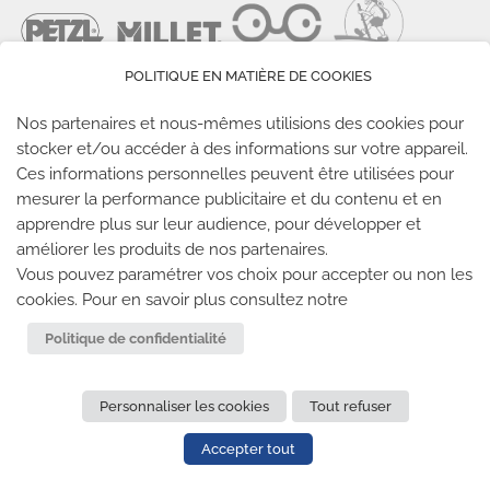
POLITIQUE EN MATIÈRE DE COOKIES
Nos partenaires et nous-mêmes utilisions des cookies pour
stocker et/ou accéder à des informations sur votre appareil.
Ces informations personnelles peuvent être utilisées pour
LES SALLES CLIMB UP
mesurer la performance publicitaire et du contenu et en
apprendre plus sur leur audience, pour développer et
améliorer les produits de nos partenaires.
Climb Up vous accueille dans ses salles, partout en
Vous pouvez paramétrer vos choix pour accepter ou non les
France
cookies. Pour en savoir plus consultez notre
TROUVE TA SALLE
Politique de confidentialité
Personnaliser les cookies
Tout refuser
REJOIGNEZ-NOUS
-
CLIMB UP INVESTISSEMENTS
-
MENTIONS LÉGALES
-
CONFIDENTIALITÉ
- © 2020 TOUS
Accepter tout
DROITS RÉSERVÉS