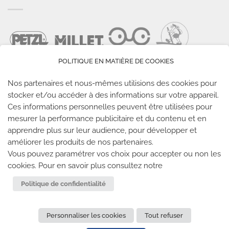
POLITIQUE EN MATIÈRE DE COOKIES
Nos partenaires et nous-mêmes utilisions des cookies pour
stocker et/ou accéder à des informations sur votre appareil.
Ces informations personnelles peuvent être utilisées pour
LES SALLES CLIMB UP
mesurer la performance publicitaire et du contenu et en
apprendre plus sur leur audience, pour développer et
améliorer les produits de nos partenaires.
Climb Up vous accueille dans ses salles, partout en
Vous pouvez paramétrer vos choix pour accepter ou non les
France
cookies. Pour en savoir plus consultez notre
TROUVE TA SALLE
Politique de confidentialité
Personnaliser les cookies
Tout refuser
REJOIGNEZ-NOUS
-
CLIMB UP INVESTISSEMENTS
-