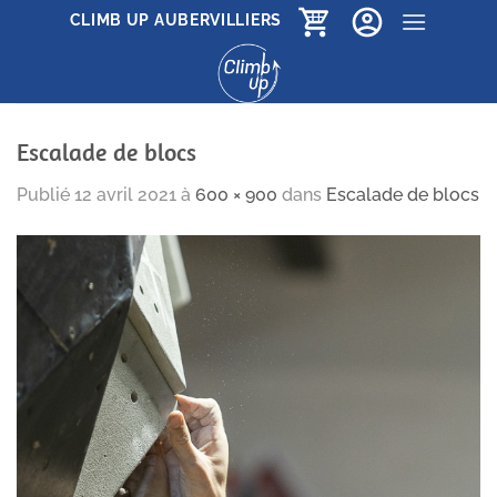
Passer
CLIMB UP AUBERVILLIERS
au
contenu
Escalade de blocs
Publié
12 avril 2021
à
600 × 900
dans
Escalade de blocs