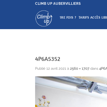
Passer
CLIMB UP AUBERVILLIERS
au
contenu
1RE FOIS ?
TARIFS ACCÈS LIB
4P6A5352
Publié
12 avril 2021
à
2560 × 1707
dans
4P6