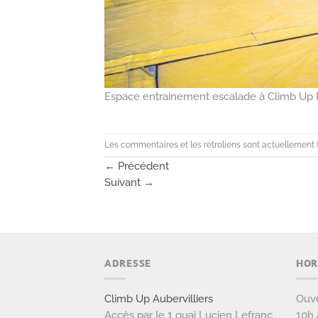
Espace entrainement escalade à Climb Up M
Les commentaires et les rétroliens sont actuellement 
←
Précédent
Suivant
→
ADRESSE
HOR
Climb Up Aubervilliers
Ouve
Accès par le 1 quai Lucien Lefranc
10h 