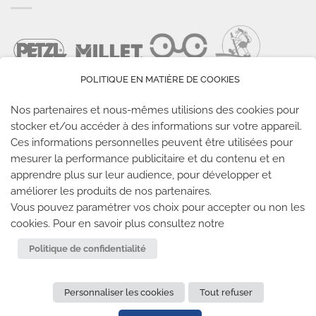
POLITIQUE EN MATIÈRE DE COOKIES
Nos partenaires et nous-mêmes utilisions des cookies pour
stocker et/ou accéder à des informations sur votre appareil.
Ces informations personnelles peuvent être utilisées pour
LES SALLES CLIMB UP
mesurer la performance publicitaire et du contenu et en
apprendre plus sur leur audience, pour développer et
améliorer les produits de nos partenaires.
Climb Up vous accueille dans ses salles, partout en
Vous pouvez paramétrer vos choix pour accepter ou non les
France
cookies. Pour en savoir plus consultez notre
TROUVE TA SALLE
Politique de confidentialité
Personnaliser les cookies
Tout refuser
REJOIGNEZ-NOUS
-
CLIMB UP INVESTISSEMENTS
-