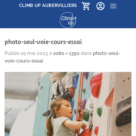
Passer
CLIMB UP AUBERVILLIERS
au
contenu
photo-seul-voie-cours-essai
Publié
29 mai 2023
à
1080 × 1350
dans
photo-seul-
voie-cours-essai