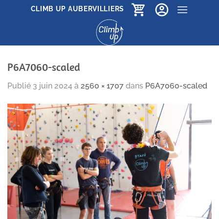
Passer
CLIMB UP AUBERVILLIERS
au
contenu
P6A7060-scaled
Publié
3 juin 2024
à
2560 × 1707
dans
P6A7060-scaled