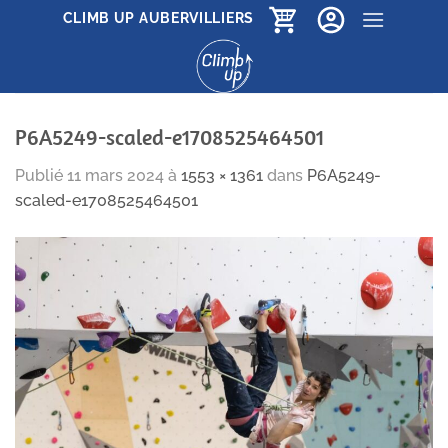
Passer
CLIMB UP AUBERVILLIERS
au
contenu
P6A5249-scaled-e1708525464501
Publié
11 mars 2024
à
1553 × 1361
dans
P6A5249-
scaled-e1708525464501