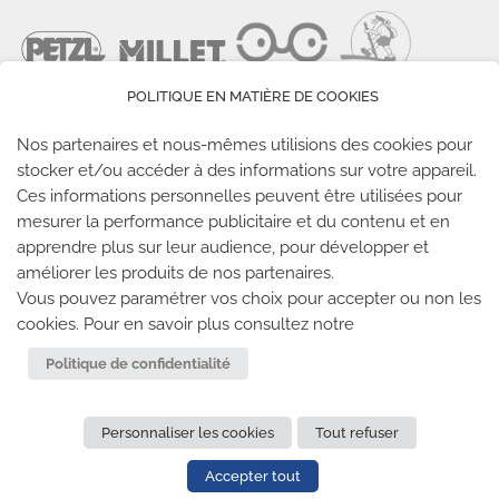
POLITIQUE EN MATIÈRE DE COOKIES
Nos partenaires et nous-mêmes utilisions des cookies pour
stocker et/ou accéder à des informations sur votre appareil.
Ces informations personnelles peuvent être utilisées pour
LES SALLES CLIMB UP
mesurer la performance publicitaire et du contenu et en
apprendre plus sur leur audience, pour développer et
améliorer les produits de nos partenaires.
Climb Up vous accueille dans ses salles, partout en
Vous pouvez paramétrer vos choix pour accepter ou non les
France
cookies. Pour en savoir plus consultez notre
TROUVE TA SALLE
Politique de confidentialité
Personnaliser les cookies
Tout refuser
REJOIGNEZ-NOUS
-
CLIMB UP INVESTISSEMENTS
-
MENTIONS LÉGALES
-
CONFIDENTIALITÉ
- © 2020 TOUS
Accepter tout
DROITS RÉSERVÉS