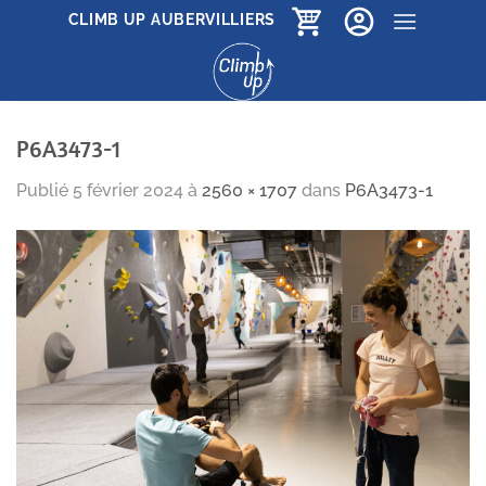
Passer
CLIMB UP AUBERVILLIERS
au
contenu
P6A3473-1
Publié
5 février 2024
à
2560 × 1707
dans
P6A3473-1