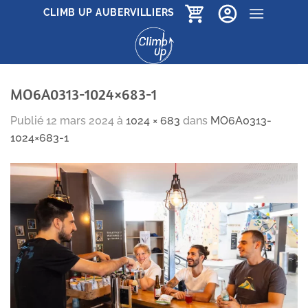
Passer
CLIMB UP AUBERVILLIERS
au
contenu
MO6A0313-1024×683-1
Publié
12 mars 2024
à
1024 × 683
dans
MO6A0313-
1024×683-1