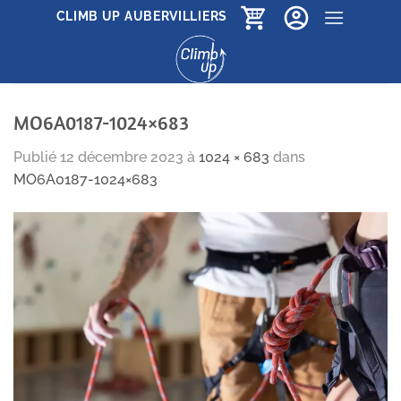
Passer
CLIMB UP AUBERVILLIERS
au
contenu
MO6A0187-1024×683
Publié
12 décembre 2023
à
1024 × 683
dans
MO6A0187-1024×683