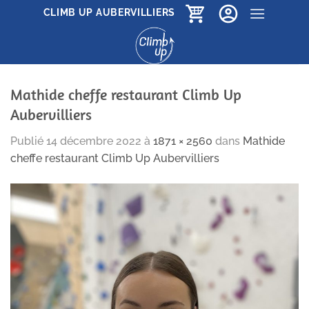
Passer
CLIMB UP AUBERVILLIERS
au
contenu
Mathide cheffe restaurant Climb Up
Aubervilliers
Publié
14 décembre 2022
à
1871 × 2560
dans
Mathide
cheffe restaurant Climb Up Aubervilliers