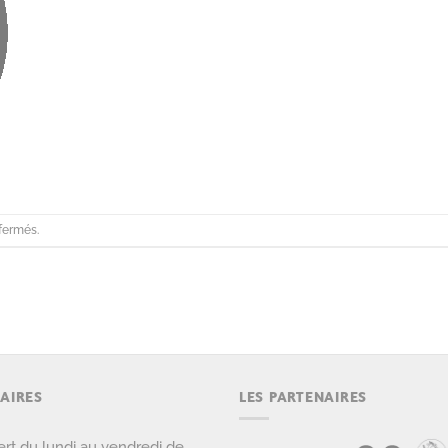
fermés.
AIRES
LES PARTENAIRES
rt du lundi au vendredi de