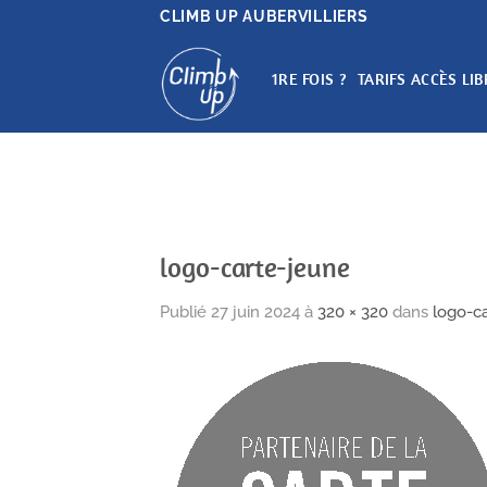
Passer
CLIMB UP AUBERVILLIERS
au
contenu
1RE FOIS ?
TARIFS ACCÈS LIB
logo-carte-jeune
Publié
27 juin 2024
à
320 × 320
dans
logo-c