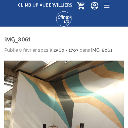
Passer
CLIMB UP AUBERVILLIERS
au
contenu
IMG_8061
Publié
8 février 2022
à
2560 × 1707
dans
IMG_8061