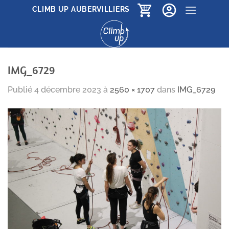
Passer
CLIMB UP AUBERVILLIERS
au
contenu
IMG_6729
Publié
4 décembre 2023
à
2560 × 1707
dans
IMG_6729