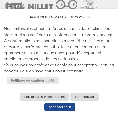
POLITIQUE EN MATIÈRE DE COOKIES
Nos partenaires et nous-mêmes utilisions des cookies pour
stocker et/ou accéder à des informations sur votre appareil.
Ces informations personnelles peuvent être utilisées pour
LES SALLES CLIMB UP
mesurer la performance publicitaire et du contenu et en
apprendre plus sur leur audience, pour développer et
améliorer les produits de nos partenaires.
Climb Up vous accueille dans ses salles, partout en
Vous pouvez paramétrer vos choix pour accepter ou non les
France
cookies. Pour en savoir plus consultez notre
TROUVE TA SALLE
Politique de confidentialité
Personnaliser les cookies
Tout refuser
REJOIGNEZ-NOUS
-
CLIMB UP INVESTISSEMENTS
-
MENTIONS LÉGALES
-
CONFIDENTIALITÉ
- © 2020 TOUS
Accepter tout
DROITS RÉSERVÉS