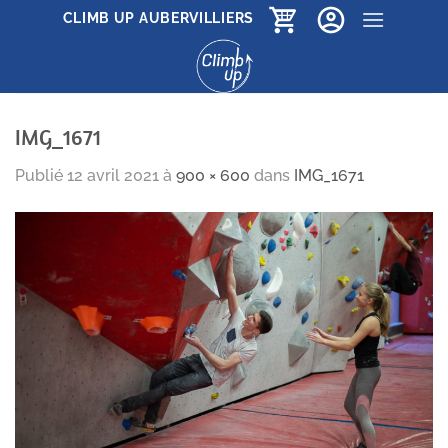
Passer
CLIMB UP AUBERVILLIERS
au
contenu
IMG_1671
Publié
12 avril 2021
à
900 × 600
dans
IMG_1671