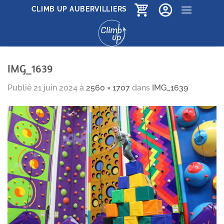
Passer
CLIMB UP AUBERVILLIERS
au
contenu
IMG_1639
Publié
21 juin 2024
à
2560 × 1707
dans
IMG_1639