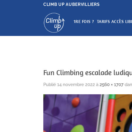
Passer
CLIMB UP AUBERVILLIERS
au
contenu
1RE FOIS ?
TARIFS ACCÈS LIB
Fun Climbing escalade ludiqu
Publié
14 novembre 2022
à
2560 × 1707
da