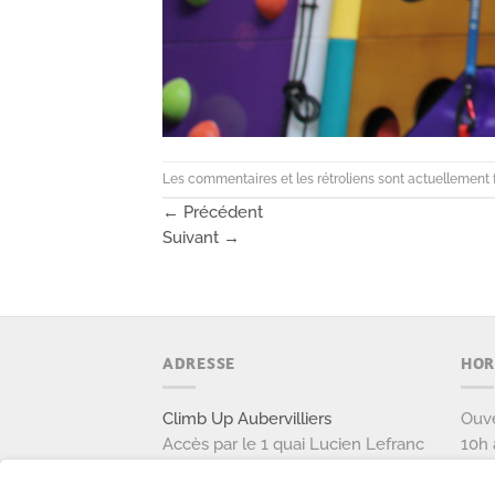
Les commentaires et les rétroliens sont actuellement 
←
Précédent
Suivant
→
ADRESSE
HOR
Climb Up Aubervilliers
Ouve
Accès par le 1 quai Lucien Lefranc
10h 
111 avenue Victor Hugo
Ouve
93300 AUBERVILLIERS
9h à