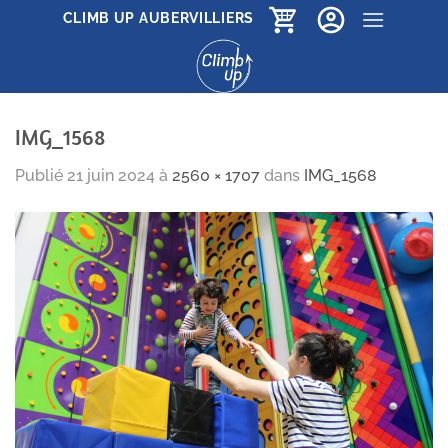
Passer
CLIMB UP AUBERVILLIERS
au
contenu
IMG_1568
Publié
21 juin 2024
à
2560 × 1707
dans
IMG_1568