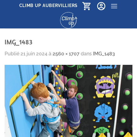
Passer
CLIMB UP AUBERVILLIERS
au
contenu
IMG_1483
Publié
21 juin 2024
à
2560 × 1707
dans
IMG_1483