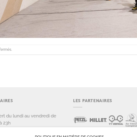
fermés.
AIRES
LES PARTENAIRES
rt du lundi au vendredi de
à 23h
rt le samedi et dimanche de
POLITIQUE EN MATIÈRE DE COOKIES
 22h