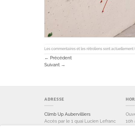
Les commentaires et les rétroliens sont actuellement 
←
Précédent
Suivant
→
ADRESSE
HOR
Climb Up Aubervilliers
Ouve
Accès par le 1 quai Lucien Lefranc
10h 
111 avenue Victor Hugo
Ouve
93300 AUBERVILLIERS
9h à