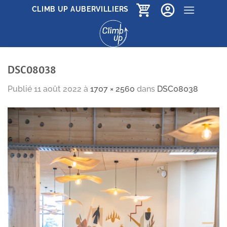
Passer
CLIMB UP AUBERVILLIERS
au
contenu
DSC08038
Publié
11 août 2022
à
1707 × 2560
dans
DSC08038