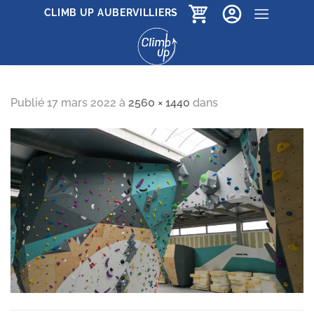
Passer
CLIMB UP AUBERVILLIERS
au
contenu
Publié
17 mars 2022
à
2560 × 1440
dans