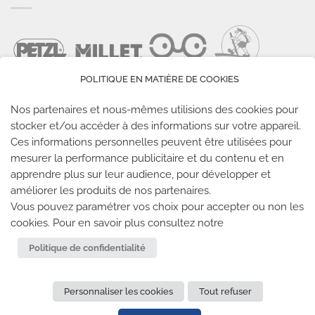
POLITIQUE EN MATIÈRE DE COOKIES
Nos partenaires et nous-mêmes utilisions des cookies pour
stocker et/ou accéder à des informations sur votre appareil.
Ces informations personnelles peuvent être utilisées pour
LES SALLES CLIMB UP
mesurer la performance publicitaire et du contenu et en
apprendre plus sur leur audience, pour développer et
améliorer les produits de nos partenaires.
Climb Up vous accueille dans ses salles, partout en
Vous pouvez paramétrer vos choix pour accepter ou non les
France
cookies. Pour en savoir plus consultez notre
TROUVE TA SALLE
Politique de confidentialité
Personnaliser les cookies
Tout refuser
REJOIGNEZ-NOUS
-
CLIMB UP INVESTISSEMENTS
-