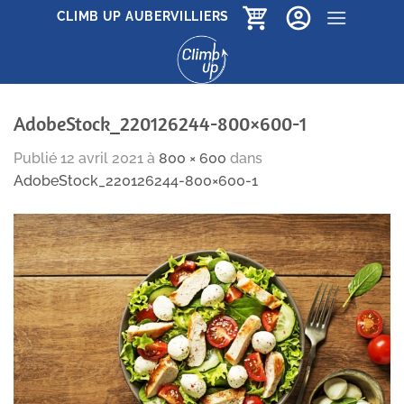
Passer
CLIMB UP AUBERVILLIERS
au
contenu
AdobeStock_220126244-800×600-1
Publié
12 avril 2021
à
800 × 600
dans
AdobeStock_220126244-800×600-1