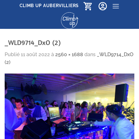
Passer
CLIMB UP AUBERVILLIERS
au
contenu
_WLD9714_DxO (2)
Publié
11 août 2022
à
2560 × 1688
dans
_WLD9714_DxO
(2)